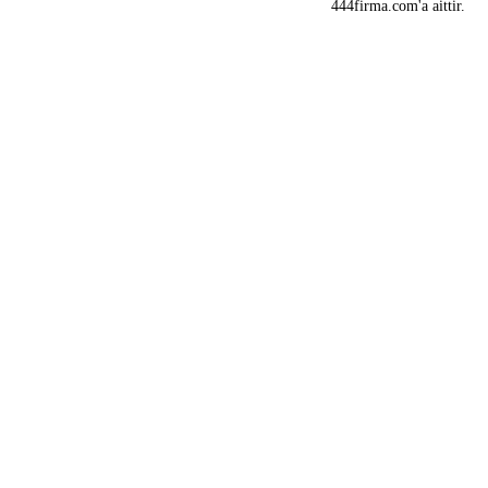
444firma.com'a aittir.