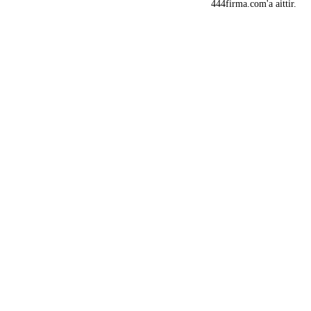
444firma.com'a aittir.