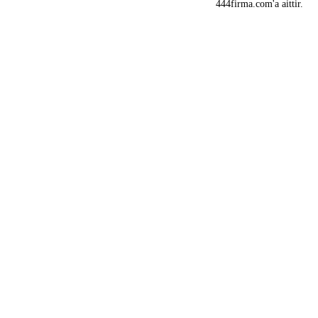
444firma.com'a aittir.